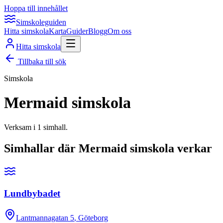
Hoppa till innehållet
Simskoleguiden
Hitta simskola
Karta
Guider
Blogg
Om oss
Hitta simskola
Tillbaka till sök
Simskola
Mermaid simskola
Verksam i
1
simhall
.
Simhallar där
Mermaid simskola
verkar
Lundbybadet
Lantmannagatan 5
, Göteborg