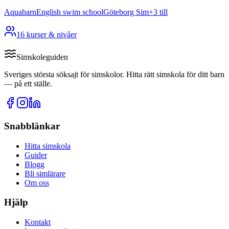
Aquabarn
English swim school
Göteborg Sim
+
3
till
16
kurser & nivåer
Simskoleguiden
Sveriges största söksajt för simskolor. Hitta rätt simskola för ditt barn
— på ett ställe.
Snabblänkar
Hitta simskola
Guider
Blogg
Bli simlärare
Om oss
Hjälp
Kontakt